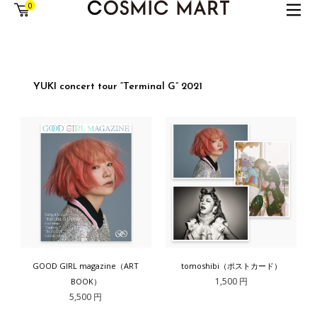
0
YUKI concert tour “Terminal G” 2021
GOOD GIRL magazine（ART
tomoshibi（ポストカード）
1,500 円
BOOK）
5,500 円