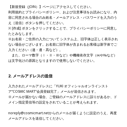
【新規登録（JOIN）】
ページにアクセスしてください。
利用規約とプライバシーポリシー、および注意事項をお読みになり、内
容に同意される場合のみ姓名・メールアドレス・パスワードを入力のう
え［送信］ボタンを押してください。
※ [作成] ボタンをクリックすることで、プライバシーポリシーに同意し
たとみなします。
※お名前・ご住所の入力について システム上、旧字体は正しく表示され
ない場合がございます。お名前に旧字体が含まれるお客様は新字体でご
入力ください（邉・邊・髙など）。
また、ローマ数字（Ⅰ・Ⅱ・Ⅲなど）や機種依存文字（㈱や№など）
は文字化けの原因となりますので使用しないでください。
2. メールアドレスの送信
入力されたメールアドレスに「YUKI オフィシャルオンラインスト
ア“COSMIC MART”会員登録完了」メールが送信されます。
※メールが届かない場合、ご登録のメールアドレスに誤りがあるか、ド
メイン指定受信等の設定をされていることが考えられます。
noreply@cosmicmart.netからのメールが届くように設定のうえ、再度
メールアドレスを送信してください。