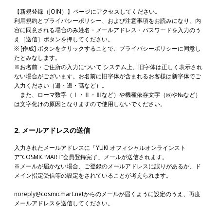
【新規登録（JOIN）】
ページにアクセスしてください。
利用規約とプライバシーポリシー、および注意事項をお読みになり、内
容に同意される場合のみ姓名・メールアドレス・パスワードを入力のう
え［送信］ボタンを押してください。
※ [作成] ボタンをクリックすることで、プライバシーポリシーに同意し
たとみなします。
※お名前・ご住所の入力について システム上、旧字体は正しく表示され
ない場合がございます。お名前に旧字体が含まれるお客様は新字体でご
入力ください（邉・邊・髙など）。
また、ローマ数字（Ⅰ・Ⅱ・Ⅲなど）や機種依存文字（㈱や№など）
は文字化けの原因となりますので使用しないでください。
2. メールアドレスの送信
入力されたメールアドレスに「YUKI オフィシャルオンラインスト
ア“COSMIC MART”会員登録完了」メールが送信されます。
※メールが届かない場合、ご登録のメールアドレスに誤りがあるか、ド
メイン指定受信等の設定をされていることが考えられます。
noreply@cosmicmart.netからのメールが届くように設定のうえ、再度
メールアドレスを送信してください。