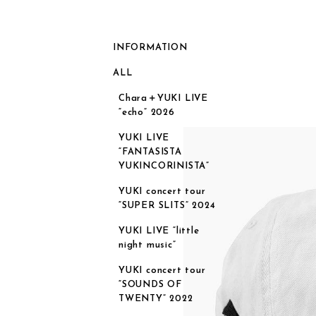
INFORMATION
ALL
Chara＋YUKI LIVE
“echo” 2026
YUKI LIVE
“FANTASISTA
YUKINCORINISTA”
YUKI concert tour
“SUPER SLITS” 2024
YUKI LIVE “little
night music”
YUKI concert tour
“SOUNDS OF
TWENTY” 2022