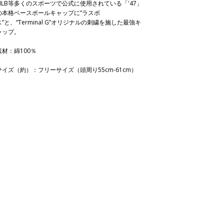
MLB等多くのスポーツで公式に使用されている「'47」
の本格ベースボールキャップに“ラスボ
ス”と、“Terminal G”オリジナルの刺繍を施した最強キ
ャップ。
素材：綿100％
サイズ（約）：フリーサイズ（頭周り55cm-61cm）