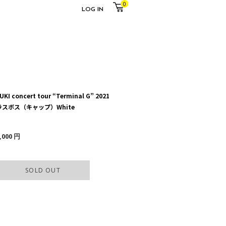
0
LOG IN
UKI concert tour “Terminal G” 2021
ラスボス（キャップ）White
,000 円
SOLD OUT